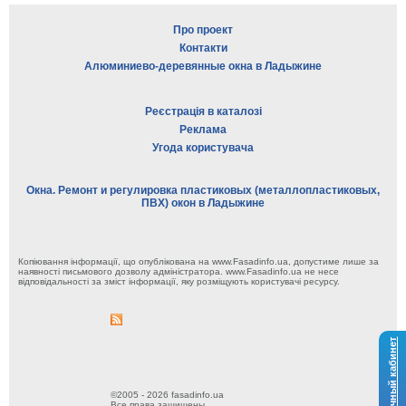
Про проект
Контакти
Алюминиево-деревянные окна в Ладыжине
Реєстрація в каталозі
Реклама
Угода користувача
Окна. Ремонт и регулировка пластиковых (металлопластиковых,
ПВХ) окон в Ладыжине
Копіювання інформації, що опублікована на www.Fasadinfo.ua, допустиме лише за
наявності письмового дозволу адміністратора. www.Fasadinfo.ua не несе
відповідальності за зміст інформації, яку розміщують користувачі ресурсу.
Личный кабинет
©2005 - 2026 fasadinfo.ua
Все права защищены