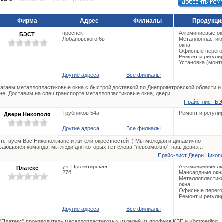
Фирма
Адрес
Филиалы
Продукци
проспект
Алюминиевые ок
БЭСТ
Лобановского 6в
Металлопластик
окна
Офисные перего
Ремонт и регули
Установка (монт
Другие адреса
Все филиалы
агаем металлопластиковые окна с быстрой доставкой по Днепропетровской области и
не. Доставим на спец.транспорте металлопластиковые окна, двери,…
Прайс-лист БЭ
Трубников 54а
Ремонт и регули
Двери Никополя
Другие адреса
Все филиалы
тствуем Вас Никопольчане и жители окрестностей :) Мы молодая и динамично
вающаяся команда, мы люди для которых нет слова "невозможно", наш девиз…
Прайс-лист Двери Никопо
ул. Пролетарская,
Алюминиевые ок
Платекс
27б
Мансардные окн
Металлопластик
окна
Офисные перего
Ремонт и регули
Другие адреса
Все филиалы
Платекс" производитель металлопластиковых изделий из профиля KBE и Kömmerling,