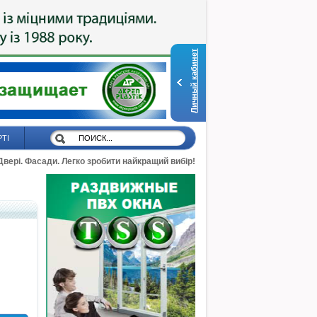
Личный кабинет
РТІ
 Двері. Фасади. Легко зробити найкращий вибір!
й