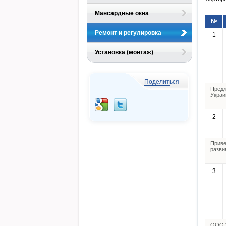
Мансардные окна
№
Ремонт и регулировка
1
Установка (монтаж)
Поделиться
Предл
Украи
2
Приве
разви
3
ООО "