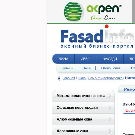
ВІКНА
ДВЕРІ
ФАСАДИ
ВО
Новини
Акції
Оголошення
Ст
/
/
/
Нико
Главная
Окна
Ремонт и регулировка
Ремо
Металлопластиковые окна
Выбери
Офисные перегородки
Друг
Алюминиевые окна
Деревянные окна
Сортиро