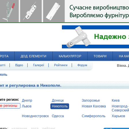
РОТА
ДОД. ЕЛЕМЕНТИ
КАЛЬКУЛЯТОР
ТОВАРИ
НА КА
атті
Відео
Галереї
Рейтинги
Форум
Вікна.
поль
нт и регулировка в Никополе.
те регион:
Днепр
Донецк
Запорожье
Киев
ие регионы
Львов
Никополь
Новая Каховка
Новгород-
Северски
Новоднестровск
Одесса
Симферополь
Харьков
вать:
название
дата
рейтинг