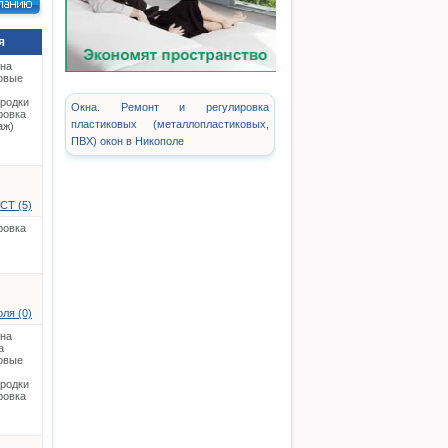
я
на
овые
родки
Окна. Ремонт и регулировка
ровка
пластиковых (металлопластиковых,
аж)
ПВХ) окон в Никополе
СТ (5)
ровка
ля (0)
на
а
овые
родки
ровка