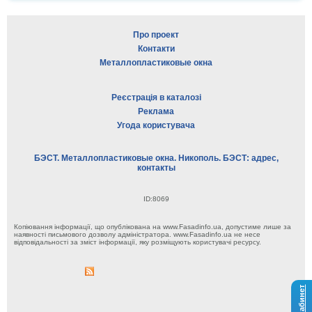
Про проект
Контакти
Металлопластиковые окна
Реєстрація в каталозі
Реклама
Угода користувача
БЭСТ. Металлопластиковые окна. Никополь. БЭСТ: адрес,
контакты
ID:8069
Копіювання інформації, що опублікована на www.Fasadinfo.ua, допустиме лише за
наявності письмового дозволу адміністратора. www.Fasadinfo.ua не несе
відповідальності за зміст інформації, яку розміщують користувачі ресурсу.