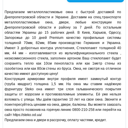
Предлагаем металлопластиковые окна с быстрой доставкой по
Днепропетровской области и Украине. Доставим на спец.транспорте
металлопластиковые окна, двери, любые конструкции по
Днепропетровской области и району за 7 дней. По остальным
областям Украины до 15 рабочих дней. В Киев, Харьков, Одессу,
Запорожье до 10 дней Premium качество профильные системы
толщиной 70мм, 82мм, 85мм производство Германия и Украина.
Имеют 3 добротных контура уплотнения, Стеклопакет толщиной 40
мм, 44 мм - изготавливается из мультифункционального стекла ,
низкоэмиссионного стекла, заполнен аргоном. Ваш стеклопакет будет
сохранять тепло как 10см пенопласта или как 1метр стены из
газобетона или как 80см стены из бруса. Окна, не смотря на отличное
качество имеют доступную цену!
Конструкция армировки внутри профиля имеет замкнутый контур
(труба квадрат) толщина 1,5 мм. На окна мы ставим надёжную
фурнитуру Steko она имеет три слоя гальванического покрытия
защиты от коррозии и противовзломные элементы. Её уже нельзя
взломать с улицы. Мы даём гарантию 10 лет на свои окна. Звоните и
поинтересуйтесь ценами на окна, двери, балконы. Вы можете заказать
окна просто позвонив на горячую линию 0800-210-258 или перейти на
сайт https://steko.od.ua/
Предлагаем окна и двери в рассрочку, оплату частями, кредит.