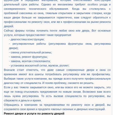
фурнитуры и передовых материалов, которые обеспечивают конструкции
длительный срок работы. Однако их механизмы требуют особого ухода и
своевременного технического обслуживания. Когда вы столкнулись с
проблемой сквозняка из окна, тяжелым открытием и закрытием створки, когда
ваши двери больше не закрываются герметично, вам следует обратиться к
профессионалам по ремонту окон, или же к профессионалам на рынке ремонта
дверей.
Сейчас фирмы готовы починить почти любое окно или дверь. Вот основные
услуги, которые предоставляют такие предприятия
- диагностика конструкции;
- регулировочные работы (регулировка фурнитуры окна, регулировка
двери);
- смена уплотнительной резины;
- замена, ремонт фурнитуры;
- замена, монтаж стеклопакета;
- установка москитной сетки, жалюзи, роллет;
Вначале стоит отметить, что даже самые современные двери и окна со
временем имеют все шансы потребовать регулировку или же профилактику.
Выбирая такие услуги компании, вы прежде всего получите профессиональную
диагностику от специалиста. И поняв проблему, сможете ее решить.
Если у вас тяжело закрывается окно, или вы вовсе его не можете закрыть, это
еще не повод отыскивать предложения по новым окнам. Возможно вам всего
лишь нужна регулировка. То есть вызвав специалиста по регулировке, вы
сбережете и деньги и время.
Обращаясь в компанию за предложениями по ремонту окон и дверей, вы
сохраняете свое время и продлите «жизнь» оконных и дверных конструкций.
Ремонт двери и услуги по ремонту дверей