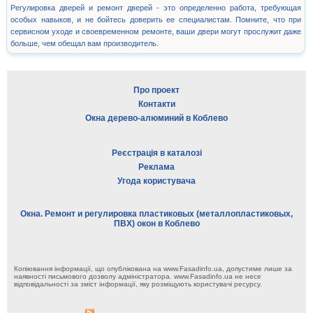
Регулировка дверей и ремонт дверей - это определенно работа, требующая
особых навыков, и не бойтесь доверить ее специалистам. Помните, что при
сервисном уходе и своевременном ремонте, ваши двери могут прослужит даже
больше, чем обещал вам производитель.
Про проект
Контакти
Окна дерево-алюминий в Коблево
Реєстрація в каталозі
Реклама
Угода користувача
Окна. Ремонт и регулировка пластиковых (металлопластиковых,
ПВХ) окон в Коблево
Копіювання інформації, що опублікована на www.Fasadinfo.ua, допустиме лише за
наявності письмового дозволу адміністратора. www.Fasadinfo.ua не несе
відповідальності за зміст інформації, яку розміщують користувачі ресурсу.