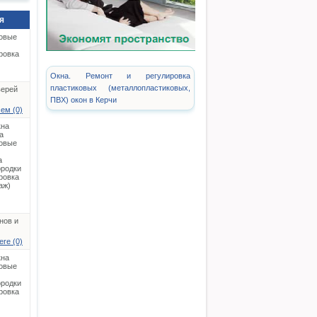
я
овые
ровка
Окна. Ремонт и регулировка
пластиковых (металлопластиковых,
верей
ПВХ) окон в Керчи
ем (0)
кна
а
овые
а
родки
ровка
аж)
нов и
ere (0)
кна
овые
родки
ровка