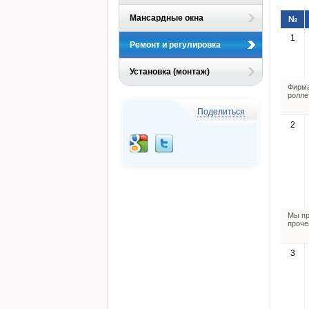
Мансардные окна
№
1
Ремонт и регулировка
Установка (монтаж)
Фирма
ролле
Поделиться
2
Мы пр
проче
3