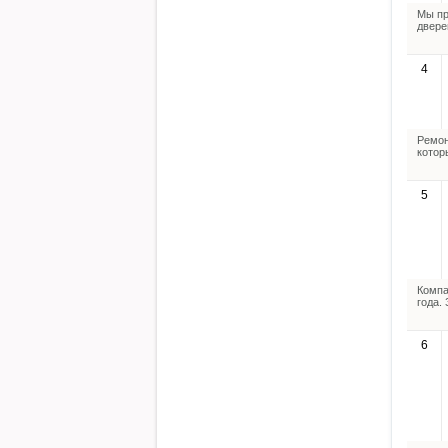
Мы пр
двере
4
Ремон
котор
5
Компа
года.
6