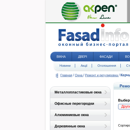
ВІКНА
ДВЕРІ
ФАСАДИ
ВО
Новини
Акції
Оголошення
Ст
/
/
/
Керч
Главная
Окна
Ремонт и регулировка
Ремо
Металлопластиковые окна
Выбери
Офисные перегородки
Друг
Алюминиевые окна
Сортиро
Деревянные окна