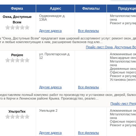
Фирма
Адрес
Филиалы
Продукци
Орджоникидзе д.
Металлопластик
Окна, Доступные
136А
окна
Всем
Ремонт и регули
Другие адреса
Все филиалы
 "Окна, Доступные Всем" предлагает вам широкий ассортимент услуг: ремонт окон, д
т и любые комплектующие к ним, расширение балконов под клю…
Прайс-лист Окна, Доступные Вс
ул. Пролетарская д.
Алюминиевые о
Penjere
12
Мансардные окн
Металлопластик
окна
Деревянные окн
Офисные перего
Ремонт и регули
Установка (монт
Другие адреса
Все филиалы
едоставляем полный комплекс работ по производству и установке окон, дверей, балко
го в Керчи и Ленинском районе Крыма. Производство, реализ…
Прайс-лист Penj
Умельцев 2
Алюминиевые о
УльтроТех
Металлопластик
окна
Офисные перего
Ремонт и регули
Другие адреса
Все филиалы