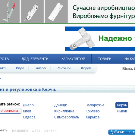
РОТА
ДОД. ЕЛЕМЕНТИ
КАЛЬКУЛЯТОР
ТОВАРИ
НА КА
атті
Відео
Галереї
Рейтинги
Форум
Вікна.
ь
нт и регулировка в Керчи.
те регион:
Днепр
Донецк
Запорожье
Керчь
ие регионы
Киев
Кирилловка
Коблево
Львов
Одесса
Симферополь
Харьков
вать:
название
дата
рейтинг