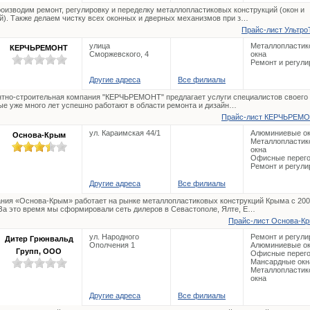
оизводим ремонт, регулировку и переделку металлопластиковых конструкций (окон и
й). Также делаем чистку всех оконных и дверных механизмов при з…
Прайс-лист УльтроТ
улица
Металлопластик
КЕРЧЬРЕМОНТ
Сморжевского, 4
окна
Ремонт и регули
Другие адреса
Все филиалы
тно-строительная компания "КЕРЧЬРЕМОНТ" предлагает услуги специалистов своего 
ые уже много лет успешно работают в области ремонта и дизайн…
Прайс-лист КЕРЧЬРЕМО
ул. Караимская 44/1
Алюминиевые о
Основа-Крым
Металлопластик
окна
Офисные перего
Ремонт и регули
Другие адреса
Все филиалы
ния «Основа-Крым» работает на рынке металлопластиковых конструкций Крыма с 20
 За это время мы сформировали сеть дилеров в Севастополе, Ялте, Е…
Прайс-лист Основа-Кр
ул. Народного
Ремонт и регули
Дитер Грюнвальд
Ополчения 1
Алюминиевые о
Групп, ООО
Офисные перего
Мансардные окн
Металлопластик
окна
Другие адреса
Все филиалы