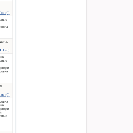
ех (0)
овые
ровка
дела,
НТ (0)
кна
овые
родки
ровка
08
ым (0)
ровка
кна
родки
а
овые