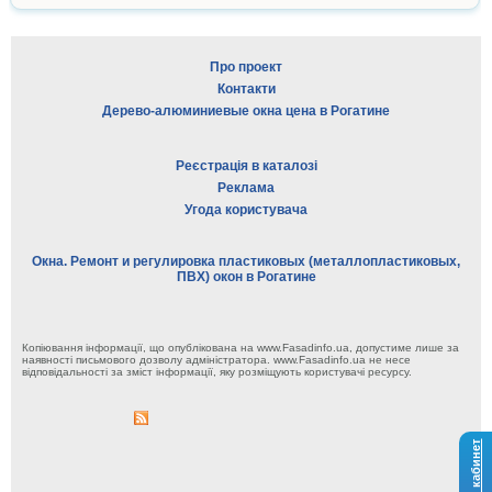
Про проект
Контакти
Дерево-алюминиевые окна цена в Рогатине
Реєстрація в каталозі
Реклама
Угода користувача
Окна. Ремонт и регулировка пластиковых (металлопластиковых,
ПВХ) окон в Рогатине
Копіювання інформації, що опублікована на www.Fasadinfo.ua, допустиме лише за
наявності письмового дозволу адміністратора. www.Fasadinfo.ua не несе
відповідальності за зміст інформації, яку розміщують користувачі ресурсу.
Личный кабинет