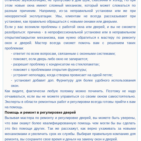
отличною звукоизоляцию, не пропускаю в дом шум, сквозняки и холод. Но при
этом новые окна имеют сложный механизм, который может сломаться по
разным причиним. Например, из-за неправильной установки или же при
некорректной эксплуатации. Увы, клиентам не всегда рассказывают при
установке, как правильно обращаться с новыми окнами или дверьми.
Если у вас возникли проблемы с работой окна или дверей, и вы не сможете
разобраться: причина - в непрофессиональной установке или в неправильном
открытии/закрытии механизма, вам нужно обратиться к мастеру по ремонту
окон и дверей. Мастер всегда сможет помочь вам с решением таких
проблемам:
- ответит по всем вопросам, связанным с оконными системами;
- поможет, если дверь либо окно не запирается;
- разрешит проблему с конденсатом на стеклопакетах;
- поможет с проблемами открытия фурнитуры;
- устранит неполадку, когда створка провисает на одной петле;
- установит добавит доп. Фурнитуру для более удобного использования
окон.
Как видите, фактически любую поломку можно починить. Поэтому не надо
отчаиваться, если вы не можете управиться со своим окном самостоятельно.
Эксперты в области ремонтных работ и регулировки всегда готовы прийти к вам
на помощь.
Помощь и ремонт в регулировке дверей
Вызывая мастера по ремонту и регулировке дверей, вы можете быть уверены,
что вам окажут более квалифицированную помощь чем могли бы вы сделать
это без помощи других. Так же расскажут, как верно ухаживать за новыми
механизмами и увеличить срок их службы. Выбирая правильную компанию для
ремонта, вы сохраните свое время и деньги на замену окон и дверей.