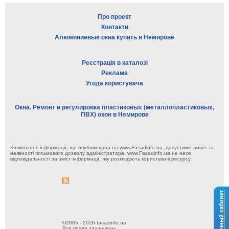
Про проект
Контакти
Алюминиевые окна купить в Немирове
Реєстрація в каталозі
Реклама
Угода користувача
Окна. Ремонт и регулировка пластиковых (металлопластиковых,
ПВХ) окон в Немирове
Копіювання інформації, що опублікована на www.Fasadinfo.ua, допустиме лише за
наявності письмового дозволу адміністратора. www.Fasadinfo.ua не несе
відповідальності за зміст інформації, яку розміщують користувачі ресурсу.
Личный кабинет
©2005 - 2026 fasadinfo.ua
Все права защищены