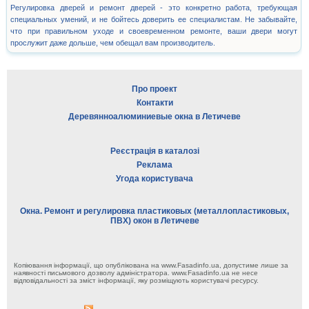
Регулировка дверей и ремонт дверей - это конкретно работа, требующая
специальных умений, и не бойтесь доверить ее специалистам. Не забывайте,
что при правильном уходе и своевременном ремонте, ваши двери могут
прослужит даже дольше, чем обещал вам производитель.
Про проект
Контакти
Деревянноалюминиевые окна в Летичеве
Реєстрація в каталозі
Реклама
Угода користувача
Окна. Ремонт и регулировка пластиковых (металлопластиковых,
ПВХ) окон в Летичеве
Копіювання інформації, що опублікована на www.Fasadinfo.ua, допустиме лише за
наявності письмового дозволу адміністратора. www.Fasadinfo.ua не несе
відповідальності за зміст інформації, яку розміщують користувачі ресурсу.