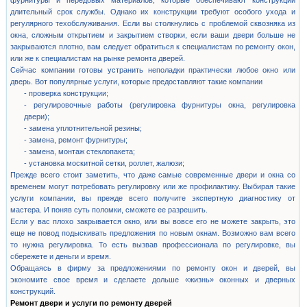
фурнитуры и передовых материалов, которые обеспечивают конструкции
длительный срок службы. Однако их конструкции требуют особого ухода и
регулярного техобслуживания. Если вы столкнулись с проблемой сквозняка из
окна, сложным открытием и закрытием створки, если ваши двери больше не
закрываются плотно, вам следует обратиться к специалистам по ремонту окон,
или же к специалистам на рынке ремонта дверей.
Сейчас компании готовы устранить неполадки практически любое окно или
дверь. Вот популярные услуги, которые предоставляют такие компании
- проверка конструкции;
- регулировочные работы (регулировка фурнитуры окна, регулировка
двери);
- замена уплотнительной резины;
- замена, ремонт фурнитуры;
- замена, монтаж стеклопакета;
- установка москитной сетки, роллет, жалюзи;
Прежде всего стоит заметить, что даже самые современные двери и окна со
временем могут потребовать регулировку или же профилактику. Выбирая такие
услуги компании, вы прежде всего получите экспертную диагностику от
мастера. И поняв суть поломки, сможете ее разрешить.
Если у вас плохо закрывается окно, или вы вовсе его не можете закрыть, это
еще не повод подыскивать предложения по новым окнам. Возможно вам всего
то нужна регулировка. То есть вызвав профессионала по регулировке, вы
сбережете и деньги и время.
Обращаясь в фирму за предложениями по ремонту окон и дверей, вы
экономите свое время и сделаете дольше «жизнь» оконных и дверных
конструкций.
Ремонт двери и услуги по ремонту дверей