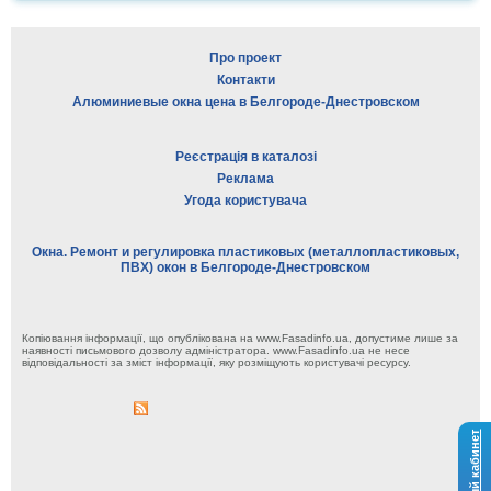
Про проект
Контакти
Алюминиевые окна цена в Белгороде-Днестровском
Реєстрація в каталозі
Реклама
Угода користувача
Окна. Ремонт и регулировка пластиковых (металлопластиковых,
ПВХ) окон в Белгороде-Днестровском
Копіювання інформації, що опублікована на www.Fasadinfo.ua, допустиме лише за
наявності письмового дозволу адміністратора. www.Fasadinfo.ua не несе
відповідальності за зміст інформації, яку розміщують користувачі ресурсу.
Личный кабинет