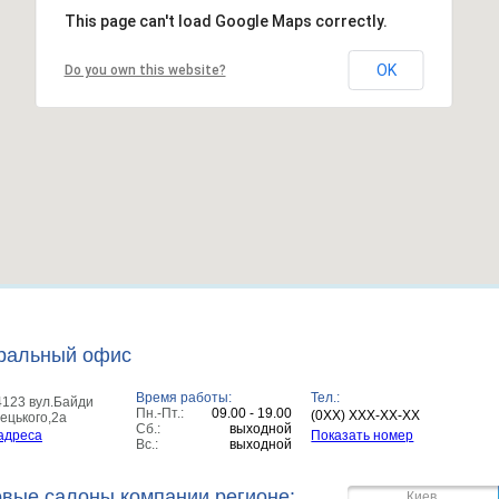
This page can't load Google Maps correctly.
OK
Do you own this website?
ральный офис
Время работы:
Тел.:
4123 вул.Байди
Пн.-Пт.:
09.00 - 19.00
(0XX) XXX-XX-XX
ецького,2а
Сб.:
выходной
адреса
Показать номер
Вс.:
выходной
овые салоны компании регионе:
Киев