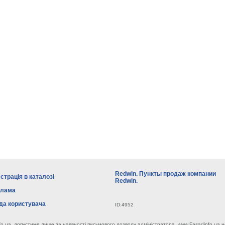
Redwin. Пункты продаж компании
страція в каталозі
Redwin.
клама
да користувача
ID:4952
fo.ua, допустиме лише за наявності письмового дозволу адміністратора. www.Fasadinfo.ua н