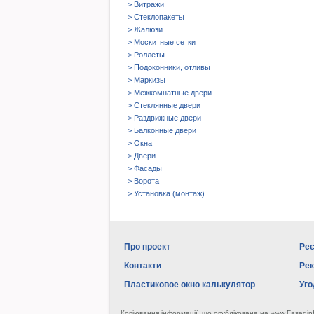
> Витражи
> Стеклопакеты
> Жалюзи
> Москитные сетки
> Роллеты
> Подоконники, отливы
> Маркизы
> Межкомнатные двери
> Стеклянные двери
> Раздвижные двери
> Балконные двери
> Окна
> Двери
> Фасады
> Ворота
> Установка (монтаж)
Про проект
Реє
Контакти
Ре
Пластиковое окно калькулятор
Уго
Копіювання інформації, що опублікована на www.Fasadin