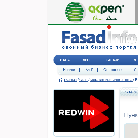
ВІКНА
ДВЕРІ
ФАСАДИ
ВО
Новини
Акції
Оголошення
Ст
/
/
/
R
Главная
Окна
Металлопластиковые окна
О КОМ
Пунк