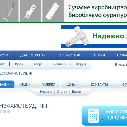
РОТА
ДОД. ЕЛЕМЕНТИ
КАЛЬКУЛЯТОР
ТОВАРИ
НА КА
атті
Відео
Галереї
Рейтинги
Форум
Вікна.
ЕОНЗАХИСТБУД, ЧП
ПАНИИ
АКЦИИ
ГАЛЕРЕЯ
ЦЕНЫ
КОНТАКТЫ
ОТ
Новости
Статьи
Видео
НЗАХИСТБУД, ЧП
Рассчит
цену ок