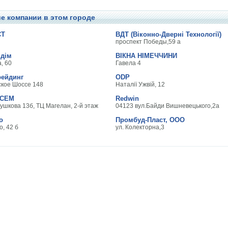
е компании в этом городе
СТ
ВДТ (Віконно-Дверні Технології)
проспект Победы,59 а
 дім
ВІКНА НІМЕЧЧИНИ
, 60
Гавела 4
рейдинг
ODP
ское Шоссе 148
Наталії Ужвій, 12
ВСЕМ
Redwin
ушкова 13б, ТЦ Магелан, 2-й этаж
04123 вул.Байди Вишневецького,2а
o
Промбуд-Пласт, ООО
о, 42 б
ул. Колекторна,3