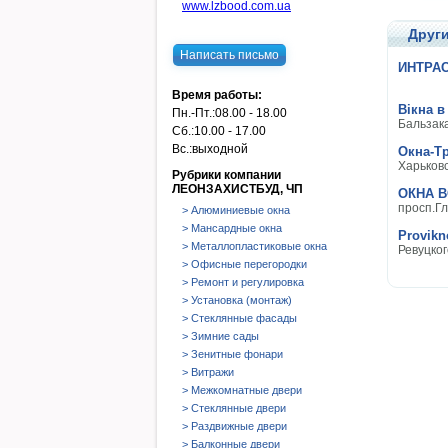
www.lzbood.com.ua
Други
Написать письмо
ИНТРА
Время работы:
Вікна в
Пн.-Пт.:
08.00 - 18.00
Бальзака
Сб.:
10.00 - 17.00
Вс.:
выходной
Окна-Т
Харьков
Рубрики компании
ЛЕОНЗАХИСТБУД, ЧП
ОКНА 
просп.Гл
> Алюминиевые окна
> Мансардные окна
Provikn
> Металлопластиковые окна
Ревуцког
> Офисные перегородки
> Ремонт и регулировка
> Установка (монтаж)
> Стеклянные фасады
> Зимние сады
> Зенитные фонари
> Витражи
> Межкомнатные двери
> Стеклянные двери
> Раздвижные двери
> Балконные двери