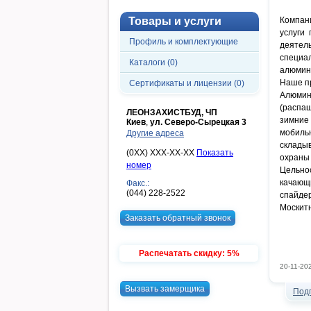
Товары и услуги
Компани
услуги
Профиль и комплектующие
деятел
специа
Каталоги (0)
алюмини
Наше пр
Сертификаты и лицензии (0)
Алюмин
(распа
ЛЕОНЗАХИСТБУД, ЧП
зимние
Киев
,
ул. Северо-Сырецкая 3
мобиль
Другие адреса
склады
(0XX) XXX-XX-XX
Показать
охраны 
номер
Цельнос
качающ
Факс.:
(044) 228-2522
спайде
Москитн
Заказать обратный звонок
Распечатать скидку: 5%
20-11-20
Вызвать замерщика
Под