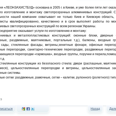
я «ЛЕОНЗАХИСТБУД» основана в 2005 г. в Киеве, и уже более пяти лет оказ
 по изготовлению и монтажу светопрозрачных алюминиевых конструкций. 
ьности нашей компании охватывает не только Киев и Киевскую область,
листы квалифицированно, качественно и в срок выполнят работы по мо
евых светопрозрачных конструкций по всем регионам Украины.
едприятие оказывает услуги по изготовлению и монтажу:
ниевых и металлопластиковых конструкций: оконные блоки, дверные 
шные, раздвижные, маятниковые, портальные т.д.), балконы, входные гр
 сады, стеклянные фасады, витрины,зенитные фонари, офисные перегор
ные перегородки, санитарно-технические перегородки, раздвижные перегор
вающиеся перегородки «гармошка», входные группы, поручни и перила,поме
т.д.
теклянные конструкции из безопасного стекла: двери (распашные, маятник
иеся), цельностеклянные перегородки и витрины, цельностеклянные за
рные системы.
ые сетки: раздвижные, рамочные, сетки – калитки, рулонного (ролетного) тип
23
писаться
Назад
Дал