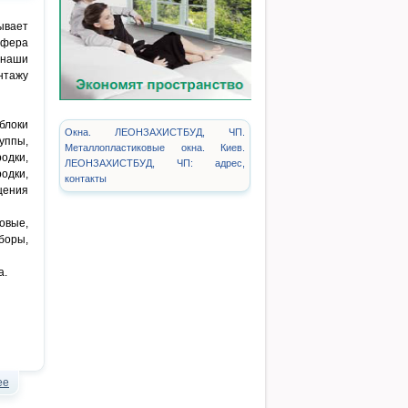
ывает
Сфера
 наши
нтажу
блоки
Окна. ЛЕОНЗАХИСТБУД, ЧП.
уппы,
Металлопластиковые окна. Киев.
одки,
ЛЕОНЗАХИСТБУД, ЧП: адрес,
одки,
контакты
щения
овые,
боры,
а.
ее