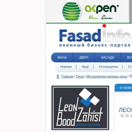
ВІКНА
ДВЕРІ
ФАСАДИ
ВО
Новини
Акції
Оголошення
Ст
/
/
/
Л
Главная
Окна
Металлопластиковые окна
О КОМ
ЛЕО