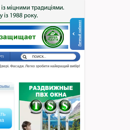
Личный кабинет
РТІ
 Двері. Фасади. Легко зробити найкращий вибір!
ЗЫВЫ
ать
на