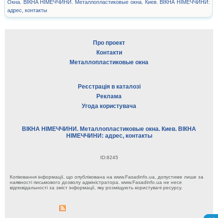
Окна. ВІКНА НІМЕЧЧИНИ. Металлопластиковые окна. Киев. ВІКНА НІМЕЧЧИНИ:
адрес, контакты
Про проект
Контакти
Металлопластиковые окна
Реєстрація в каталозі
Реклама
Угода користувача
ВІКНА НІМЕЧЧИНИ. Металлопластиковые окна. Киев. ВІКНА
НІМЕЧЧИНИ: адрес, контакты
ID:8245
Копіювання інформації, що опублікована на www.Fasadinfo.ua, допустиме лише за
наявності письмового дозволу адміністратора. www.Fasadinfo.ua не несе
відповідальності за зміст інформації, яку розміщують користувачі ресурсу.