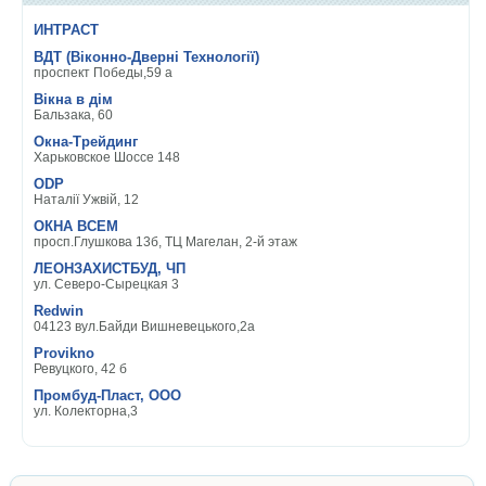
ИНТРАСТ
ВДТ (Віконно-Дверні Технології)
проспект Победы,59 а
Вікна в дім
Бальзака, 60
Окна-Трейдинг
Харьковское Шоссе 148
ODP
Наталії Ужвій, 12
ОКНА ВСЕМ
просп.Глушкова 13б, ТЦ Магелан, 2-й этаж
ЛЕОНЗАХИСТБУД, ЧП
ул. Северо-Сырецкая 3
Redwin
04123 вул.Байди Вишневецького,2а
Provikno
Ревуцкого, 42 б
Промбуд-Пласт, ООО
ул. Колекторна,3