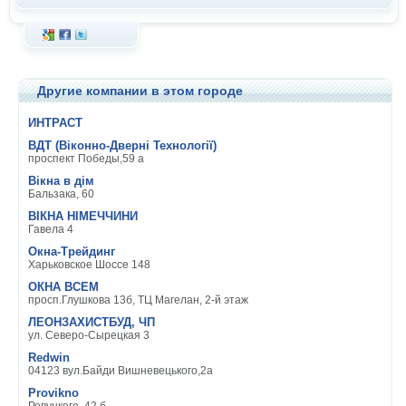
Другие компании в этом городе
ИНТРАСТ
ВДТ (Віконно-Дверні Технології)
проспект Победы,59 а
Вікна в дім
Бальзака, 60
ВІКНА НІМЕЧЧИНИ
Гавела 4
Окна-Трейдинг
Харьковское Шоссе 148
ОКНА ВСЕМ
просп.Глушкова 13б, ТЦ Магелан, 2-й этаж
ЛЕОНЗАХИСТБУД, ЧП
ул. Северо-Сырецкая 3
Redwin
04123 вул.Байди Вишневецького,2а
Provikno