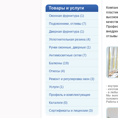
Товары и услуги
Компани
пласт
Оконная фурнитура (1)
высоко
качест
Подоконники, отливы (7)
Профес
внедре
Дверная фурнитура (1)
отзывы 
Уплотнительная резина (4)
Ручки оконные, дверные (1)
Антимоскитные сетки (7)
Балконы (19)
Откосы (4)
Ремонт и регулировка окон (3)
- внутре
Услуги (1)
- изгото
- в любы
Профиль и комплектующие
Мы выпо
положит
Работы в
Каталоги (0)
Сертификаты и лицензии (3)