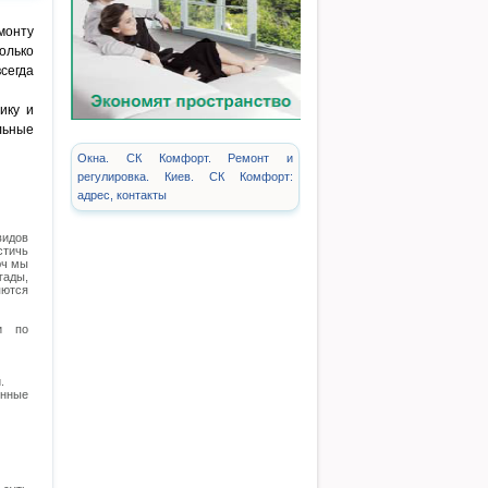
монту
лько
сегда
ику и
льные
Окна. СК Комфорт. Ремонт и
регулировка. Киев. СК Комфорт:
адрес, контакты
видов
стичь
юч мы
гады,
ются
и по
.
енные