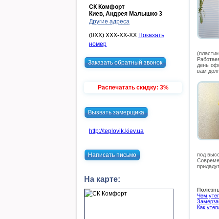
СК Комфорт
Киев
,
Андрея Малышко 3
Другие адреса
(0XX) XXX-XX-XX
Показать
номер
(пластик
Работае
Заказать обратный звонок
день оф
вам долг
Распечатать скидку: 3%
Вызвать замерщика
http://teplovik.kiev.ua
Написать письмо
под выс
Совреме
придаду
На карте:
Полезны
Чем уте
Замерзаю
Как утеп