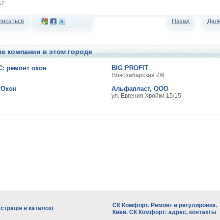
17
писаться
Назад
Дал
ие компании в этом городе
: ремонт окон
BIG PROFIT
Новозабарская 2/6
 Окон
Альфапласт, ООО
ул. Евгения Хвойки 15/15
СК Комфорт. Ремонт и регулировка.
страція в каталозі
Киев. СК Комфорт: адрес, контакты