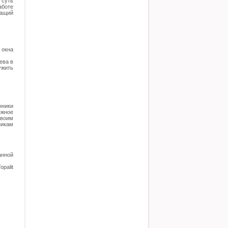
 суть
боте
жащий
окна
ева в
ужить
нники
ежное
своим
никам
анной
palit