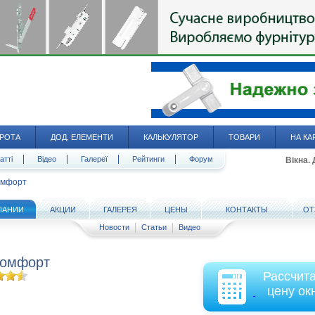
РОТА
ДОД. ЕЛЕМЕНТИ
КАЛЬКУЛЯТОР
ТОВАРИ
НА КА
атті
Відео
Галереї
Рейтинги
Форум
Вікна.
омфорт
ПАНИИ
АКЦИИ
ГАЛЕРЕЯ
ЦЕНЫ
КОНТАКТЫ
ОТ
Новости
Статьи
Видео
Комфорт
Рассчит
цену ок