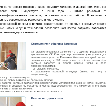
я по установке откосов в Киеве, ремонту балконов и лоджий под ключ, ре
иковых окон. Существует с 2000 года. В штате работают то
квалифицированные мастера,с огромным опытом работы. В наличии в
венные современные материалы и инструменты.
сиональный подход к работе, внимательное отношение к каждому заказч
ние новых услуг и технологий позволяет нам всегда получать положите
и рекомендации заказчиков.
Остекление и обшивка балконов
Остекление и обшивка балконов – это один из профильных 
деятельности СК Комфорт, где компания уже успела до
значительных успехов. Ремонтом балконов и лоджий под кл
занимаемся ещё с 2000 года, у нас есть 4 монтажных бри
которые работают в любом районе Киева и явля
профессионалами в:
- остеклении балконов,
- расширении полезной площади (вынос по полу 
подоконнику),
ннем утеплении и отделке,
влении любой встроенной балконной мебели,
х работах, которые сделают ваш балкон теплой, уютной и полноценной жилой комнатой
лняем в среднем 50 объектов в месяц, подтверждением чего являются многочисл
ельные отзывы заказчиков.
ыполняются как в комплексе, так и по отдельности.
Ремонт и отделка окон