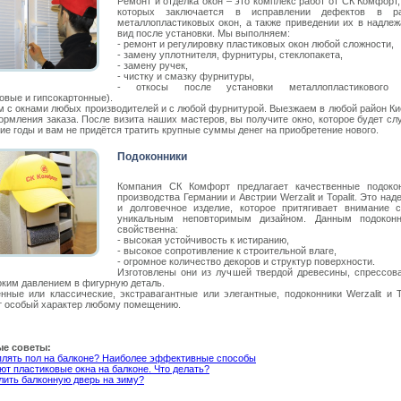
Ремонт и отделка окон – это комплекс работ от СК Комфорт,
которых заключается в исправлении дефектов в ра
металлопластиковых окон, а также приведении их в надле
вид после установки. Мы выполняем:
- ремонт и регулировку пластиковых окон любой сложности,
- замену уплотнителя, фурнитуры, стеклопакета,
- замену ручек,
- чистку и смазку фурнитуры,
- откосы после установки металлопластикового 
овые и гипсокартонные).
м с окнами любых производителей и с любой фурнитурой. Выезжаем в любой район Ки
ормления заказа. После визита наших мастеров, вы получите окно, которое будет сл
ие годы и вам не придётся тратить крупные суммы денег на приобретение нового.
Подоконники
Компания СК Комфорт предлагает качественные подоко
производства Германии и Австрии Werzalit и Topalit. Это над
и долговечное изделие, которое притягивает внимание 
уникальным неповторимым дизайном. Данным подокон
свойственна:
- высокая устойчивость к истиранию,
- высокое сопротивление к строительной влаге,
- огромное количество декоров и структур поверхности.
Изготовлены они из лучшей твердой древесины, спрессов
оким давлением в фигурную деталь.
нные или классические, экстравагантные или элегантные, подоконники Werzalit и To
т особый характер любому помещению.
е советы:
плять пол на балконе? Наиболее эффективные способы
т пластиковые окна на балконе. Что делать?
лить балконную дверь на зиму?