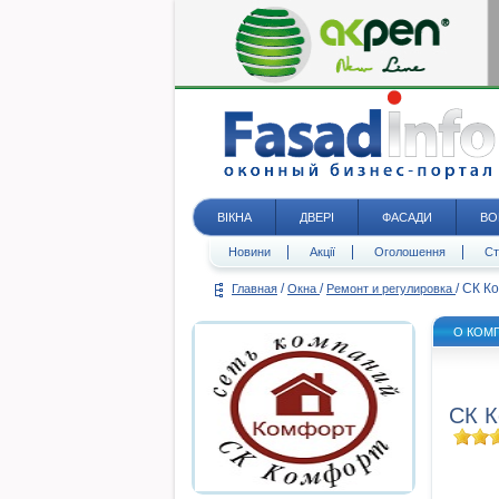
ВІКНА
ДВЕРІ
ФАСАДИ
ВО
Новини
Акції
Оголошення
Ст
/
/
/
СК К
Главная
Окна
Ремонт и регулировка
О КОМ
СК 