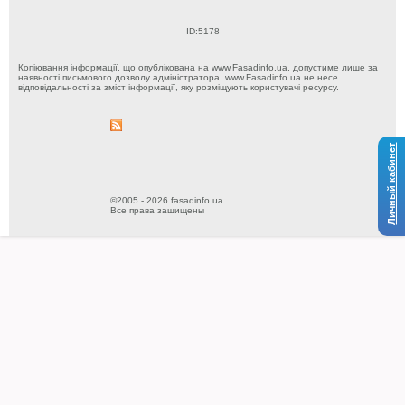
ID:5178
Копіювання інформації, що опублікована на www.Fasadinfo.ua, допустиме лише за
наявності письмового дозволу адміністратора. www.Fasadinfo.ua не несе
відповідальності за зміст інформації, яку розміщують користувачі ресурсу.
Личный кабинет
©2005 - 2026 fasadinfo.ua
Все права защищены