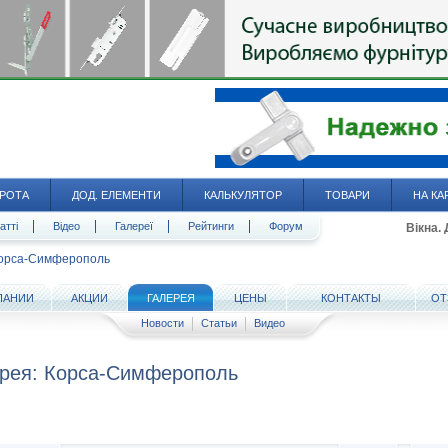
РОТА
ДОД. ЕЛЕМЕНТИ
КАЛЬКУЛЯТОР
ТОВАРИ
НА КА
атті
Відео
Галереї
Рейтинги
Форум
Вікна.
орса-Симферополь
ПАНИИ
АКЦИИ
ГАЛЕРЕЯ
ЦЕНЫ
КОНТАКТЫ
ОТ
Новости
Статьи
Видео
рея: Корса-Симферополь