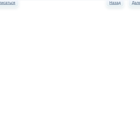
писаться
Назад
Дал