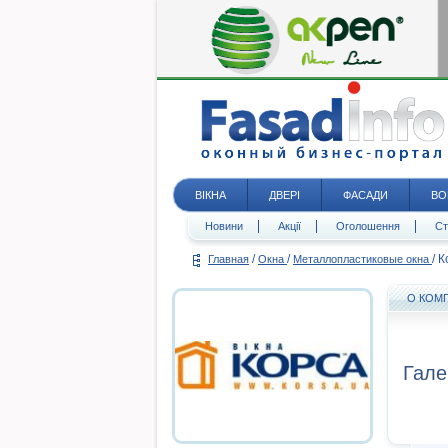
ВІКНА
ДВЕРІ
ФАСАДИ
ВО
Новини
Акції
Оголошення
Ст
/
/
/
К
Главная
Окна
Металлопластиковые окна
О КОМ
Гале