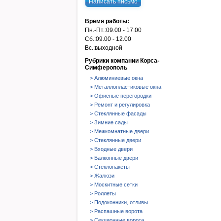
Написать письмо
Время работы:
Пн.-Пт.:
09.00 - 17.00
Сб.:
09.00 - 12.00
Вс.:
выходной
Рубрики компании Корса-
Симферополь
> Алюминиевые окна
> Металлопластиковые окна
> Офисные перегородки
> Ремонт и регулировка
> Стеклянные фасады
> Зимние сады
> Межкомнатные двери
> Стеклянные двери
> Входные двери
> Балконные двери
> Стеклопакеты
> Жалюзи
> Москитные сетки
> Роллеты
> Подоконники, отливы
> Распашные ворота
> Секционные ворота