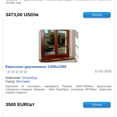
сеткой, под…
3473,00
USD/м
Евроокно деревянное 1300х1300
12-01-2016
Компания:
DreamБуд
Город:
Житомир
Евроокно из соснового евробруса. Размер 1300*1300мм, фурнитура
поворотно-откидная Siegenia - Aubi. Евробрус сечением 68*83мм. Завоская
сборка! Гаранти…
3500
EUR/шт