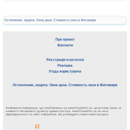
Остекление, защита. Окна цена. Стоимость окон в Житомире
Про проект
Контакти
Реєстрація в каталозі
Реклама
Угода користувача
Остекление, защита. Окна цена. Стоимость окон в Житомире
Копіювання інформації, що опублікована на www.Fasadinfo.ua, допустиме лише за
наявності письмового дозволу адміністратора. www.Fasadinfo.ua не несе
відповідальності за зміст інформації, яку розміщують користувачі ресурсу.