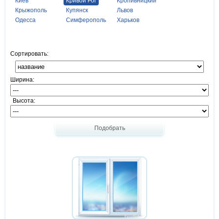
Киев
Кривой Рог
Кропивницкий
Крыжополь
Купянск
Львов
Одесса
Симферополь
Харьков
Сортировать:
Ширина:
Высота:
Подобрать