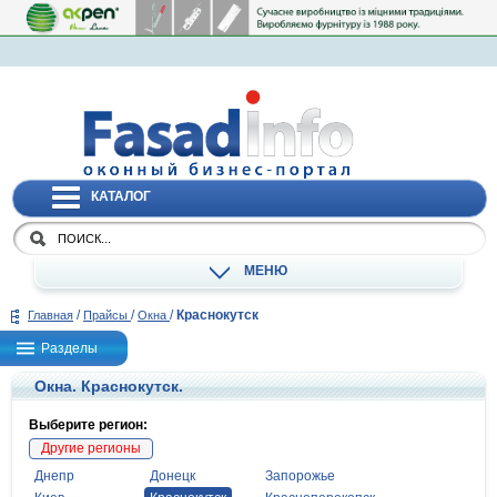
КАТАЛОГ
МЕНЮ
/
/
/
Краснокутск
Главная
Прайсы
Окна
Разделы
Окна. Краснокутск.
Выберите регион:
Другие регионы
Днепр
Донецк
Запорожье