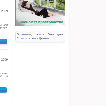
7-2009
ны для
родок.
Остекление, защита. Окна цена.
Стоимость окон в Джанкое
7-2009
кление
ад – с