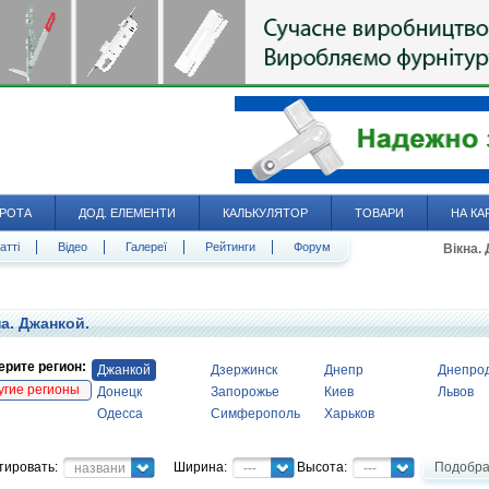
РОТА
ДОД. ЕЛЕМЕНТИ
КАЛЬКУЛЯТОР
ТОВАРИ
НА КА
атті
Відео
Галереї
Рейтинги
Форум
Вікна.
а. Джанкой.
рите регион:
Джанкой
Дзержинск
Днепр
Днепро
угие регионы
Донецк
Запорожье
Киев
Львов
Одесса
Симферополь
Харьков
тировать:
Ширина:
Высота:
Подобра
название
---
---