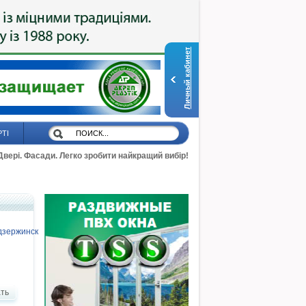
Личный кабинет
РТІ
 Двері. Фасади. Легко зробити найкращий вибір!
дзержинск
ть