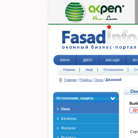
ВІКНА
ДВЕРІ
ФАСАДИ
ВО
Новини
Акції
Оголошення
Ст
/
/
/
Джанкой
Главная
Прайсы
Окна
Окн
Остекление, защита
Выбе
Окна
Др
Балконы
Жалюзи
Сор
Роллеты