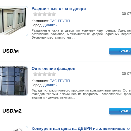
Раздвижные окна и двери
30-0
Компания:
ТАС ГРУПП
Город:
Джанкой
Раздвижные окна и двери по конкурентным ценам. Идеаль
остекления балконов, межкомнатных дверей, офисных перего
Экономия места при откры…
г
USD/м
Остекление фасадов
30-0
Компания:
ТАС ГРУПП
Город:
Джанкой
Фасады из алюминиевого профиля по конкурентным ценам Осте
фасадов теплым алюминиевым профилем. Классический фас
видимыми декоративными…
г
USD/м2
Конкурентная цена на ДВЕРИ из алюминиевого