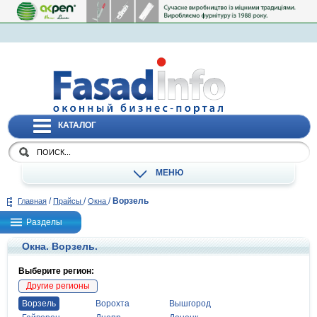
КАТАЛОГ
МЕНЮ
/
/
/
Ворзель
Главная
Прайсы
Окна
Разделы
Окна. Ворзель.
Выберите регион:
Другие регионы
Ворзель
Ворохта
Вышгород