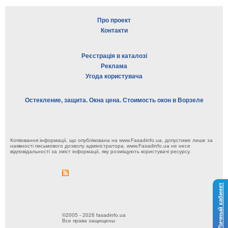
Про проект
Контакти
Реєстрація в каталозі
Реклама
Угода користувача
Остекление, защита. Окна цена. Стоимость окон в Ворзеле
Копіювання інформації, що опублікована на www.Fasadinfo.ua, допустиме лише за
наявності письмового дозволу адміністратора. www.Fasadinfo.ua не несе
відповідальності за зміст інформації, яку розміщують користувачі ресурсу.
Личный кабинет
©2005 - 2026 fasadinfo.ua
Все права защищены