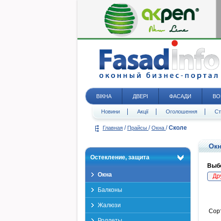
ВІКНА
ДВЕРІ
ФАСАДИ
ВО
Новини
Акції
Оголошення
Ст
/
/
/
Сколе
Главная
Прайсы
Окна
Окн
Остекление, защита
Выбе
Окна
Др
Балконы
Жалюзи
Сор
Роллеты