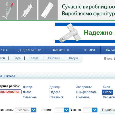
РОТА
ДОД. ЕЛЕМЕНТИ
КАЛЬКУЛЯТОР
ТОВАРИ
НА КА
атті
Відео
Галереї
Рейтинги
Форум
Вікна.
а. Сколе.
рите регион:
Днепр
Донецк
Запорожье
Киев
угие регионы
Львов
Одесса
Симферополь
Сколе
Славское
Славянск
Снежное
Харьков
тировать:
Ширина:
Высота:
Подобра
название
---
---