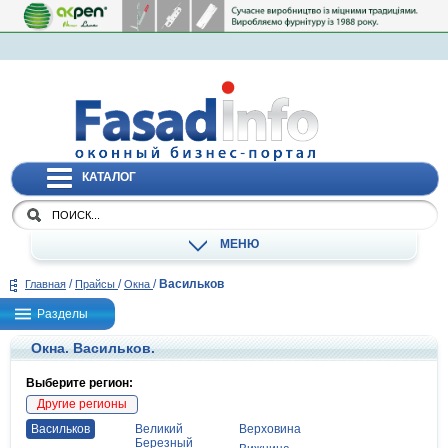
КАТАЛОГ
МЕНЮ
/
/
/
Васильков
Главная
Прайсы
Окна
Разделы
Окна. Васильков.
Выберите регион:
Другие регионы
Васильков
Великий
Верховина
Березный