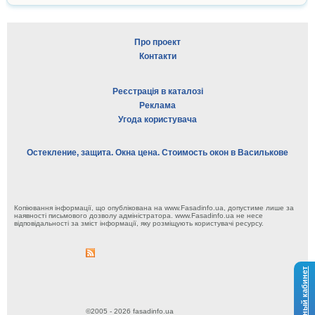
Про проект
Контакти
Реєстрація в каталозі
Реклама
Угода користувача
Остекление, защита. Окна цена. Стоимость окон в Василькове
Копіювання інформації, що опублікована на www.Fasadinfo.ua, допустиме лише за
наявності письмового дозволу адміністратора. www.Fasadinfo.ua не несе
відповідальності за зміст інформації, яку розміщують користувачі ресурсу.
Личный кабинет
©2005 - 2026 fasadinfo.ua