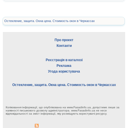
Остекление, защита. Окна цена. Стоимость окон в Черкассах
Про проект
Контакти
Реєстрація в каталозі
Реклама
Угода користувача
Остекление, защита. Окна цена. Стоимость окон в Черкассах
Копіювання інформації, що опублікована на www.Fasadinfo.ua, допустиме лише за
наявності письмового дозволу адміністратора. www.Fasadinfo.ua не несе
відповідальності за зміст інформації, яку розміщують користувачі ресурсу.