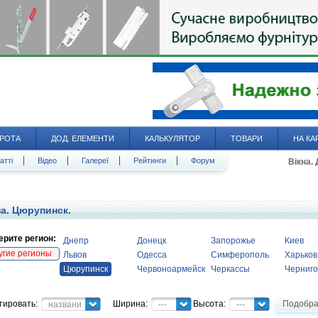
РОТА
ДОД. ЕЛЕМЕНТИ
КАЛЬКУЛЯТОР
ТОВАРИ
НА КА
атті
Відео
Галереї
Рейтинги
Форум
Вікна.
а. Цюрупинск.
рите регион:
Днепр
Донецк
Запорожье
Киев
угие регионы
Львов
Одесса
Симферополь
Харьков
Цюрупинск
Червоноармейск
Черкассы
Черниго
тировать:
Ширина:
Высота:
Подобра
название
---
---