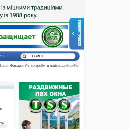
Личный кабинет
РТІ
 Двері. Фасади. Легко зробити найкращий вибір!
в
ть