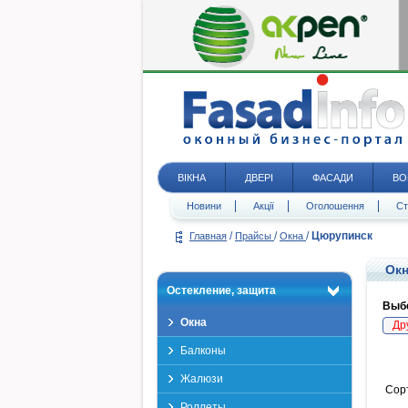
ВІКНА
ДВЕРІ
ФАСАДИ
ВО
Новини
Акції
Оголошення
Ст
/
/
/
Цюрупинск
Главная
Прайсы
Окна
Окн
Остекление, защита
Выбе
Окна
Др
Балконы
Жалюзи
Сор
Роллеты