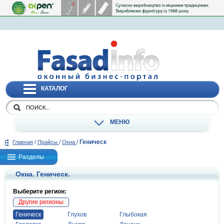
КАТАЛОГ
МЕНЮ
/
/
/
Геническ
Главная
Прайсы
Окна
Разделы
Окна. Геническ.
Выберите регион:
Другие регионы
Геническ
Глухов
Глыбокая