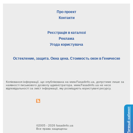
Про проект
Контакти
Реєстрація в каталозі
Реклама
Угода користувача
Остекление, защита. Окна цена. Стоимость окон в Геническе
Копіювання інформації, що опублікована на www.Fasadinfo.ua, допустиме лише за
наявності письмового дозволу адміністратора. www.Fasadinfo.ua не несе
відповідальності за зміст інформації, яку розміщують користувачі ресурсу.
Личный кабинет
©2005 - 2026 fasadinfo.ua
Все права защищены