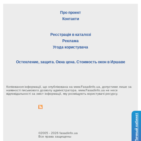
Про проект
Контакти
Реєстрація в каталозі
Реклама
Угода користувача
Остекление, защита. Окна цена. Стоимость окон в Иршаве
Копіювання інформації, що опублікована на www.Fasadinfo.ua, допустиме лише за
наявності письмового дозволу адміністратора. www.Fasadinfo.ua не несе
відповідальності за зміст інформації, яку розміщують користувачі ресурсу.
Личный кабинет
©2005 - 2026 fasadinfo.ua
Все права защищены