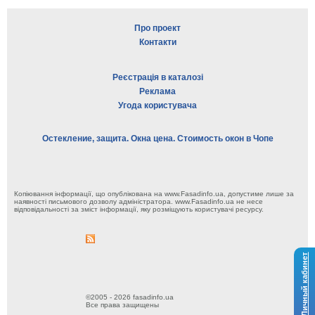
Про проект
Контакти
Реєстрація в каталозі
Реклама
Угода користувача
Остекление, защита. Окна цена. Стоимость окон в Чопе
Копіювання інформації, що опублікована на www.Fasadinfo.ua, допустиме лише за
наявності письмового дозволу адміністратора. www.Fasadinfo.ua не несе
відповідальності за зміст інформації, яку розміщують користувачі ресурсу.
Личный кабинет
©2005 - 2026 fasadinfo.ua
Все права защищены