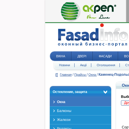
ВІКНА
ДВЕРІ
ФАСАДИ
ВО
Новини
Акції
Оголошення
Ст
/
/
/
Каменец-Подоль
Главная
Прайсы
Окна
Окн
Остекление, защита
Выбе
Окна
Др
Балконы
Жалюзи
Сор
Роллеты