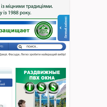
Личный кабинет
РТІ
 Двері. Фасади. Легко зробити найкращий вибір!
ц-
ский
ть