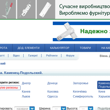
РОТА
ДОД. ЕЛЕМЕНТИ
КАЛЬКУЛЯТОР
ТОВАРИ
НА КА
атті
Відео
Галереї
Рейтинги
Форум
Вікна.
ский
а. Каменец-Подольский.
рите регион:
Днепр
Донецк
Запорожье
Камене
Подоль
угие регионы
Канев
Каховка
Кегичёвка
Киев
Львов
Одесса
Симферополь
Харьков
тировать:
Ширина:
Высота:
Подобра
название
---
---