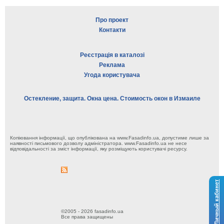
Про проект
Контакти
Реєстрація в каталозі
Реклама
Угода користувача
Остекление, защита. Окна цена. Стоимость окон в Измаиле
Копіювання інформації, що опублікована на www.Fasadinfo.ua, допустиме лише за
наявності письмового дозволу адміністратора. www.Fasadinfo.ua не несе
відповідальності за зміст інформації, яку розміщують користувачі ресурсу.
Личный кабинет
©2005 - 2026 fasadinfo.ua
Все права защищены