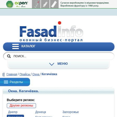
КАТАЛОГ
МЕНЮ
/
/
/
Кегичёвка
Главная
Прайсы
Окна
Разделы
Окна. Кегичёвка.
Выберите регион:
Другие регионы
Днепр
Донецк
Запорожье