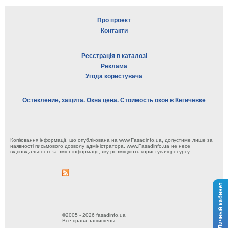
Про проект
Контакти
Реєстрація в каталозі
Реклама
Угода користувача
Остекление, защита. Окна цена. Стоимость окон в Кегичёвке
Копіювання інформації, що опублікована на www.Fasadinfo.ua, допустиме лише за
наявності письмового дозволу адміністратора. www.Fasadinfo.ua не несе
відповідальності за зміст інформації, яку розміщують користувачі ресурсу.
Личный кабинет
©2005 - 2026 fasadinfo.ua
Все права защищены