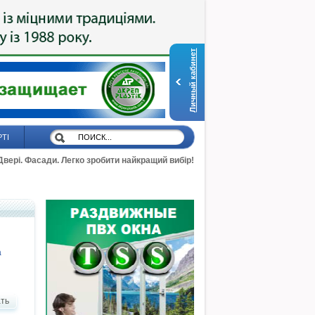
Личный кабинет
РТІ
 Двері. Фасади. Легко зробити найкращий вибір!
а
ть