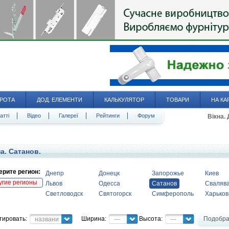
РОТА
ДОД. ЕЛЕМЕНТИ
КАЛЬКУЛЯТОР
ТОВАРИ
НА КА
атті
Відео
Галереї
Рейтинги
Форум
Вікна.
а. Сатанов.
рите регион:
Днепр
Донецк
Запорожье
Киев
угие регионы
Львов
Одесса
Сатанов
Сваляв
Светловодск
Святогорск
Симферополь
Харьков
тировать:
Ширина:
Высота:
Подобра
название
---
---