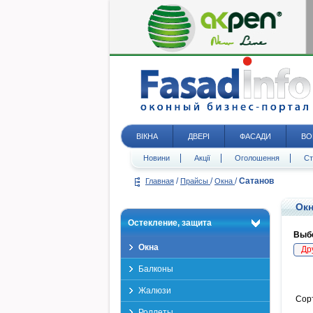
ВІКНА
ДВЕРІ
ФАСАДИ
ВО
Новини
Акції
Оголошення
Ст
/
/
/
Сатанов
Главная
Прайсы
Окна
Окн
Остекление, защита
Выбе
Окна
Др
Балконы
Жалюзи
Сор
Роллеты