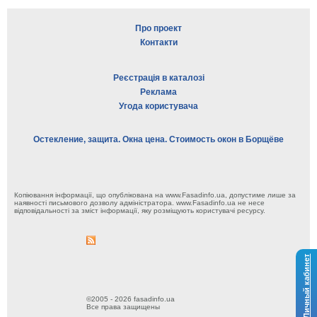
Про проект
Контакти
Реєстрація в каталозі
Реклама
Угода користувача
Остекление, защита. Окна цена. Стоимость окон в Борщёве
Копіювання інформації, що опублікована на www.Fasadinfo.ua, допустиме лише за
наявності письмового дозволу адміністратора. www.Fasadinfo.ua не несе
відповідальності за зміст інформації, яку розміщують користувачі ресурсу.
Личный кабинет
©2005 - 2026 fasadinfo.ua
Все права защищены