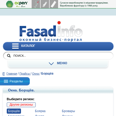
КАТАЛОГ
МЕНЮ
/
/
/
Борщёв
Главная
Прайсы
Окна
Разделы
Окна. Борщёв.
Выберите регион:
Другие регионы
Борщёв
Боярка
Бровары