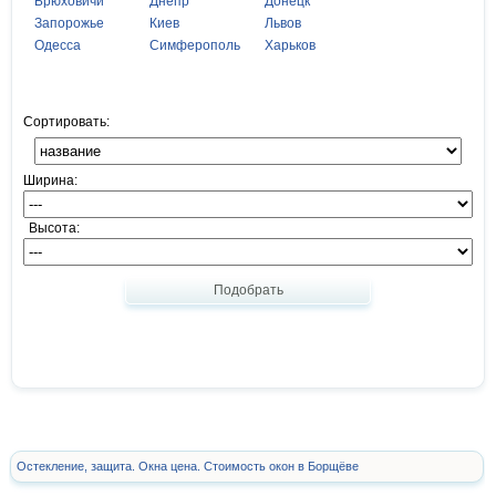
Брюховичи
Днепр
Донецк
Запорожье
Киев
Львов
Одесса
Симферополь
Харьков
Сортировать:
Ширина:
Высота:
Подобрать
Остекление, защита. Окна цена. Стоимость окон в Борщёве