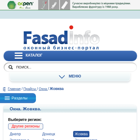
КАТАЛОГ
МЕНЮ
/
/
/
Жовква
Главная
Прайсы
Окна
Разделы
Окна. Жовква.
Выберите регион:
Другие регионы
Днепр
Донецк
Жовква