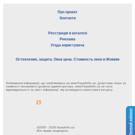
Про проект
Контакти
Реєстрація в каталозі
Реклама
Угода користувача
Остекление, защита. Окна цена. Стоимость окон в Жовкве
Копіювання інформації, що опублікована на www.Fasadinfo.ua, допустиме лише за
наявності письмового дозволу адміністратора. www.Fasadinfo.ua не несе
відповідальності за зміст інформації, яку розміщують користувачі ресурсу.
Личный кабинет
©2005 - 2026 fasadinfo.ua
Все права защищены