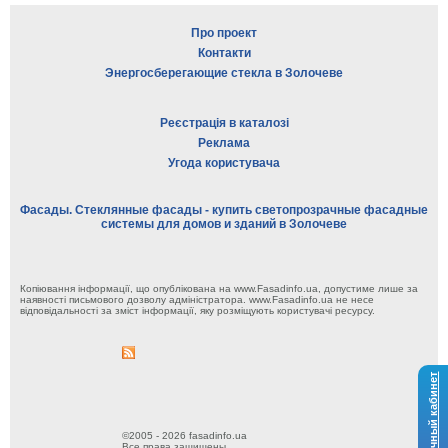
Про проект
Контакти
Энергосберегающие стекла в Золочеве
Реєстрація в каталозі
Реклама
Угода користувача
Фасады. Стеклянные фасады - купить светопрозрачные фасадные
системы для домов и зданий в Золочеве
Копіювання інформації, що опублікована на www.Fasadinfo.ua, допустиме лише за
наявності письмового дозволу адміністратора. www.Fasadinfo.ua не несе
відповідальності за зміст інформації, яку розміщують користувачі ресурсу.
Личный кабинет
©2005 - 2026 fasadinfo.ua
Все права защищены