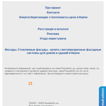
Про проект
Контакти
Энергосберегающие стеклопакеты цена в Керчи
Реєстрація в каталозі
Реклама
Угода користувача
Фасады. Стеклянные фасады - купить светопрозрачные фасадные
системы для домов и зданий в Керчи
Копіювання інформації, що опублікована на www.Fasadinfo.ua, допустиме лише за
наявності письмового дозволу адміністратора. www.Fasadinfo.ua не несе
відповідальності за зміст інформації, яку розміщують користувачі ресурсу.
Личный кабинет
©2005 - 2026 fasadinfo.ua
Все права защищены