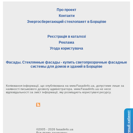
Про проект
Контакти
Энергосберегающий стеклопакет в Борщёве
Реєстрація в каталозі
Реклама
Угода користувача
Фасады. Стеклянные фасады - купить светопрозрачные фасадные
системы для домов и зданий в Борщёве
Копіювання інформації, що опублікована на www.Fasadinfo.ua, допустиме лише за
наявності письмового дозволу адміністратора. www.Fasadinfo.ua не несе
відповідальності за зміст інформації, яку розміщують користувачі ресурсу.
Личный кабинет
©2005 - 2026 fasadinfo.ua
Все права защищены