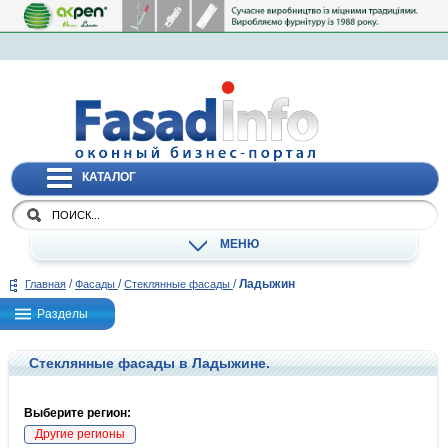
КАТАЛОГ
МЕНЮ
/
/
/
Ладыжин
Главная
Фасады
Стеклянные фасады
Разделы
Стеклянные фасады в Ладыжине.
Выберите регион:
Другие регионы