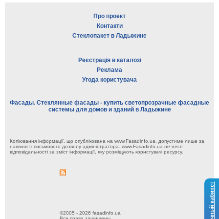
Про проект
Контакти
Стеклопакет в Ладыжине
Реєстрація в каталозі
Реклама
Угода користувача
Фасады. Стеклянные фасады - купить светопрозрачные фасадные
системы для домов и зданий в Ладыжине
Копіювання інформації, що опублікована на www.Fasadinfo.ua, допустиме лише за
наявності письмового дозволу адміністратора. www.Fasadinfo.ua не несе
відповідальності за зміст інформації, яку розміщують користувачі ресурсу.
Личный кабинет
©2005 - 2026 fasadinfo.ua
Все права защищены