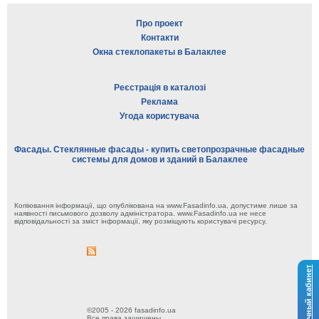
Про проект
Контакти
Окна стеклопакеты в Балаклее
Реєстрація в каталозі
Реклама
Угода користувача
Фасады. Стеклянные фасады - купить светопрозрачные фасадные
системы для домов и зданий в Балаклее
Копіювання інформації, що опублікована на www.Fasadinfo.ua, допустиме лише за
наявності письмового дозволу адміністратора. www.Fasadinfo.ua не несе
відповідальності за зміст інформації, яку розміщують користувачі ресурсу.
Личный кабинет
©2005 - 2026 fasadinfo.ua
Все права защищены