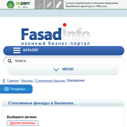
КАТАЛОГ
МЕНЮ
/
/
/
Балаклея
Главная
Фасады
Стеклянные фасады
Разделы
Стеклянные фасады в Балаклее.
Выберите регион:
Другие регионы