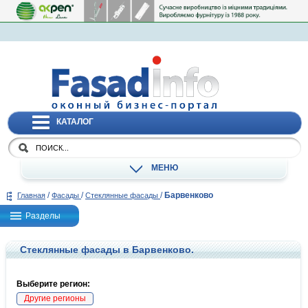
КАТАЛОГ
МЕНЮ
/
/
/
Барвенково
Главная
Фасады
Стеклянные фасады
Разделы
Стеклянные фасады в Барвенково.
Выберите регион:
Другие регионы