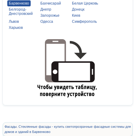
Барвенково
Бахчисарай
Белая Церковь
Белгород-
Днепр
Донецк
Днестровский
Запорожье
Киев
Львов
Одесса
Симферополь
Харьков
Фасады. Стеклянные фасады - купить светопрозрачные фасадные системы для
домов и зданий в Барвенково