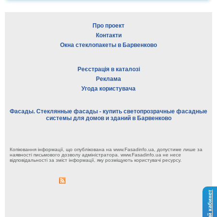
Про проект
Контакти
Окна стеклопакеты в Барвенково
Реєстрація в каталозі
Реклама
Угода користувача
Фасады. Стеклянные фасады - купить светопрозрачные фасадные
системы для домов и зданий в Барвенково
Копіювання інформації, що опублікована на www.Fasadinfo.ua, допустиме лише за
наявності письмового дозволу адміністратора. www.Fasadinfo.ua не несе
відповідальності за зміст інформації, яку розміщують користувачі ресурсу.
Личный кабинет