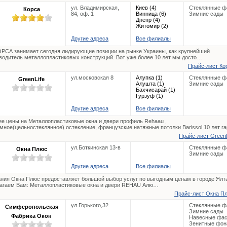
ул. Владимирская,
Киев (4)
Стеклянные ф
Корса
84, оф. 1
Винница (6)
Зимние сады
Днепр (4)
Житомир (2)
Другие адреса
Все филиалы
РСА занимает сегодня лидирующие позиции на рынке Украины, как крупнейший
водитель металлопластиковых конструкций. Вот уже более 10 лет мы досто…
Прайс-лист Кор
ул.московская 8
Алупка (1)
Стеклянные ф
GreenLife
Алушта (1)
Зимние сады
Бахчисарай (1)
Гурзуф (1)
Другие адреса
Все филиалы
е цены на Металлопластиковые окна и двери профиль Rehaau ,
мное(цельностеклянное) остекление, французские натяжные потолки Barissol 10 лет г
Прайс-лист GreenL
ул.Боткинская 13-в
Стеклянные ф
Окна Плюс
Зимние сады
Другие адреса
Все филиалы
ния Окна Плюс предоставляет большой выбор услуг по выгодным ценам в городе Ялт
агаем Вам: Металлопластиковые окна и двери REHAU Алю…
Прайс-лист Окна Пл
ул.Горького,32
Стеклянные ф
Симферопольская
Зимние сады
Фабрика Окон
Навесные фа
Зенитные фон