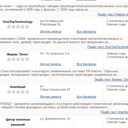
е окна» — один из крупнейших заводов-производителей металлопластиковых констру
не, основанный в 2005 году в Донецке. С 2006 года завод на…
Прайс-лист Новые ок
пр.Октябрьской
Стеклянные ф
OneTopTechnology
Революции 56
Зимние сады
Другие адреса
Все филиалы
компания с 2000г. занимаеться производством и монтажом металлопластиковых и
ниевых окон, дверей, перегородок. На данный момент мы предлагаем на…
Прайс-лист OneTopTechnolo
Пл. Островского 2-к
Зимние сады
Фирма `Окно`
Стеклянные ф
Другие адреса
Все филиалы
 Окно изготавливает и монтирует алюминиевые системы ТМ Алютех: Офисные
ородки, интерьерные перегородки, сантехнические перегородки, раздвижные ал…
Прайс-лист Фирма `Окн
ул.
Стеклянные ф
Interfasad
Севастопольская 16
Зимние сады
Другие адреса
Все филиалы
FASAD— динамично развивающаяся, и успешно работающая строительная организац
 сферой считаем фасадные системы, устройством которых занимаемся…
Прайс-лист Interfa
ул. Дзержинского, 15
Стеклянные ф
Центр оконных
Зимние сады
решений