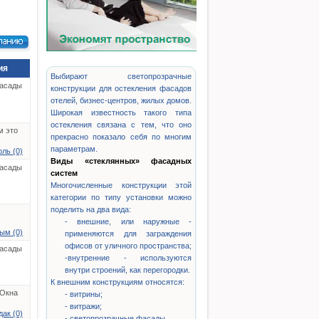
ия
Выбирают светопрозрачные
асады
конструкции для остекления фасадов
отелей, бизнес-центров, жилых домов.
Широкая известность такого типа
остекления связана с тем, что оно
м это
прекрасно показало себя по многим
параметрам.
ль (0)
Виды «стеклянных» фасадных
асады
систем
Многочисленные конструкции этой
категории по типу установки можно
поделить на два вида:
- внешние, или наружные -
ым (0)
применяются для заграждения
офисов от уличного пространства;
асады
-внутренние - используются
внутри строений, как перегородки.
К внешним конструкциям относятся:
 Окна
- витрины;
- витражи;
ак (0)
- светопрозрачные фасады.