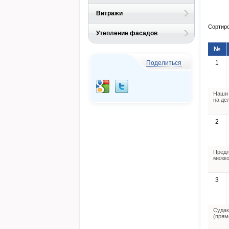
Витражи
Сортиро
Утепление фасадов
№
Поделиться
1
Наши 
на де
2
Предл
межко
3
Судак
(прям