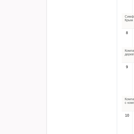
Симфе
Крым 
8
Компа
дерев
9
Компа
с ком
10