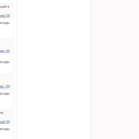
кций в
на (3)
асады
gy (0)
асады
о` (0)
асады
ия.
sad (0)
асады