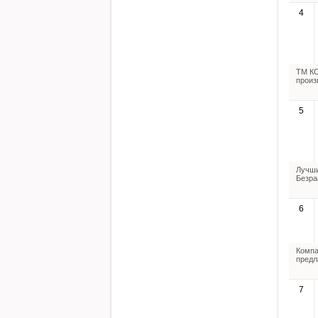
4
ТМ КО
произ
5
Лучши
Безра
6
Компа
предл
7