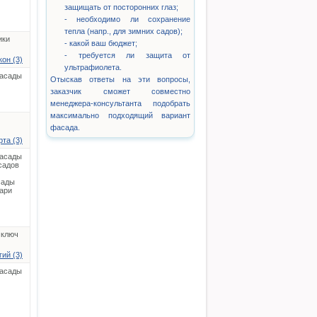
защищать от посторонних глаз;
- необходимо ли сохранение
тепла (напр., для зимних садов);
ики
- какой ваш бюджет;
- требуется ли защита от
он (3)
ультрафиолета.
асады
Отыскав ответы на эти вопросы,
заказчик сможет совместно
менеджера-консультанта подобрать
максимально подходящий вариант
фасада.
та (3)
асады
садов
сады
ари
 ключ
ий (3)
асады