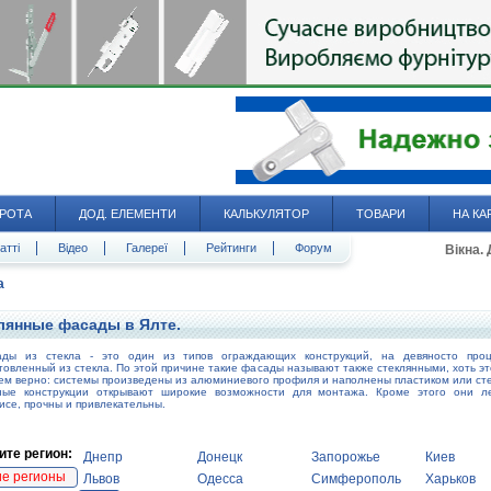
РОТА
ДОД. ЕЛЕМЕНТИ
КАЛЬКУЛЯТОР
ТОВАРИ
НА КА
атті
Відео
Галереї
Рейтинги
Форум
Вікна.
а
лянные фасады в Ялте.
ады из стекла - это один из типов ограждающих конструкций, на девяносто проц
товленный из стекла. По этой причине такие фасады называют также стеклянными, хоть эт
ем верно: системы произведены из алюминиевого профиля и наполнены пластиком или ст
ные конструкции открывают широкие возможности для монтажа. Кроме этого они ле
исе, прочны и привлекательны.
те регион:
Днепр
Донецк
Запорожье
Киев
ие регионы
Львов
Одесса
Симферополь
Харьков