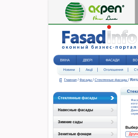
ВІКНА
ДВЕРІ
ФАСАДИ
ВО
Новини
Акції
Оголошення
Ст
/
/
/
Ялт
Главная
Фасады
Стеклянные фасады
Стек
Стеклянные фасады
Фас
изго
совс
Навесные фасады
Дан
серв
Зимние сады
Выбери
Зенитные фонари
Друг