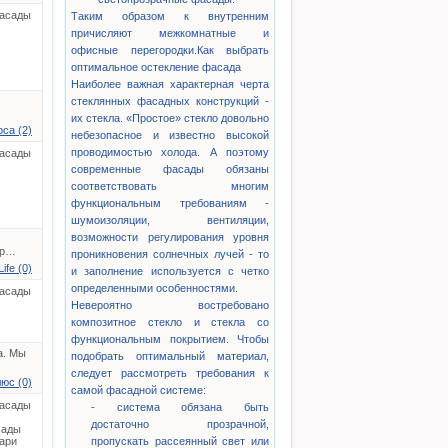
асады
Таким образом к внутренним
причисляют межкомнатные и
офисные перегородки.Как выбрать
оптимальное остекление фасада
Наиболее важная характерная черта
стеклянных фасадных конструкций -
их стекла. «Простое» стекло довольно
са (2)
небезопасное и известно высокой
проводимостью холода. А поэтому
асады
современные фасады обязаны
соответствовать многим
функциональным требованиям -
шумоизоляции, вентиляции,
возможности регулирования уровня
ар…
проникновения солнечных лучей - то
ife (0)
и заполнение используется с четко
определенными особенностями.
асады
Невероятно востребовано
композитное стекло и стекла со
функциональным покрытием. Чтобы
а. Мы
подобрать оптимальный материал,
следует рассмотреть требования к
юс (0)
самой фасадной системе:
асады
- система обязана быть
достаточно прозрачной,
сады
ари
пропускать рассеянный свет или