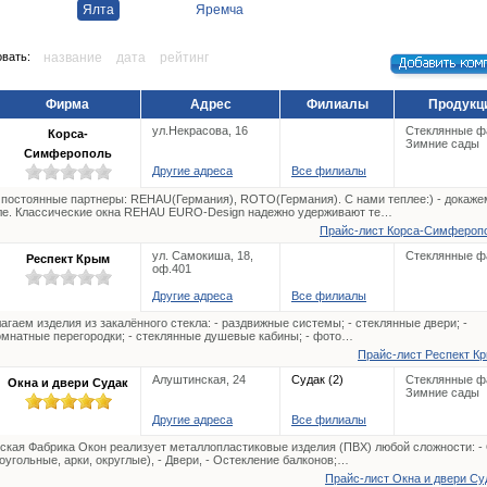
Ялта
Яремча
вать:
название
дата
рейтинг
Фирма
Адрес
Филиалы
Продукц
ул.Некрасова, 16
Стеклянные ф
Корса-
Зимние сады
Симферополь
Другие адреса
Все филиалы
постоянные партнеры: REHAU(Германия), ROTO(Германия). С нами теплее:) - докаже
ле. Классические окна REHAU EURO-Design надежно удерживают те…
Прайс-лист Корса-Симферопо
ул. Самокиша, 18,
Стеклянные ф
Респект Крым
оф.401
Другие адреса
Все филиалы
агаем изделия из закалённого стекла: - раздвижные системы; - стеклянные двери; -
мнатные перегородки; - стеклянные душевые кабины; - фото…
Прайс-лист Респект Кр
Алуштинская, 24
Судак (2)
Стеклянные ф
Окна и двери Судак
Зимние сады
Другие адреса
Все филиалы
ская Фабрика Окон реализует металлопластиковые изделия (ПВХ) любой сложности: -
оугольные, арки, округлые), - Двери, - Остекление балконов;…
Прайс-лист Окна и двери Суд