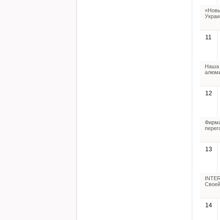
«Новы
Украи
11
Наша 
алюми
12
Фирма
перег
13
INTER
Своей
14