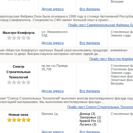
Витражи
Другие адреса
Все филиалы
ропольская Фабрика Окон была основана в 1999 году в столице Автономной Республ
город Симферополь. Специалисты СФО имеют большой опыт в проект…
Прайс-лист Симферопольская Фабрика Ок
ул. Леваневского
Стеклянные ф
Маэстро-Комфорта
53Д
Зимние сады
Другие адреса
Все филиалы
нія «Маестро Комфорту» пропонує Вашій увазі ексклюзивну продукцію : алюмінієво-
'яні вікна та двері. Використовуючи матеріали світових лідерів да…
Прайс-лист Маэстро-Комфор
пр.им.газ.Правда
Стеклянные ф
Спектр
35,708
Утепление фа
Строительных
Зимние сады
Навесные фа
Технологий
Зенитные фон
Витражи
Другие адреса
Все филиалы
ния "Спектр Строительных Технологий" выполнит монтаж вентилируемого фасада под
плектацией материалами. Мы выполняем вентилируемые фасады:…
Прайс-лист Спектр Строительных Технолог
Малова 1д
Донецк (3)
Стеклянные ф
Новые окна
Запорожье (1)
Кривой Рог (1)
Луганск (3)
Другие адреса
Все филиалы