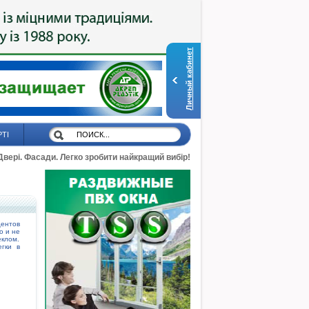
Личный кабинет
РТІ
 Двері. Фасади. Легко зробити найкращий вибір!
ентов
о и не
еклом.
гки в