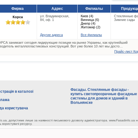
Фирма
Адрес
Филиалы
Продукц
ул. Владимирская,
Киев (4)
Стеклянные ф
Корса
84, оф. 1
Винница (6)
Зимние сады
Днепр (4)
Житомир (2)
Другие адреса
Все филиалы
РСА занимает сегодня лидирующие позиции на рынке Украины, как крупнейший
водитель металлопластиковых конструкций. Вот уже более 10 лет мы досто…
Прайс-лист Кор
Фасады. Стеклянные фасады -
страція в каталозі
купить светопрозрачные фасадные
системы для домов и зданий в
клама
Вольнянске
да користувача
fo.ua, допустиме лише за наявності письмового дозволу адміністратора. www.Fasadinfo.ua н
ь користувачі ресурсу.