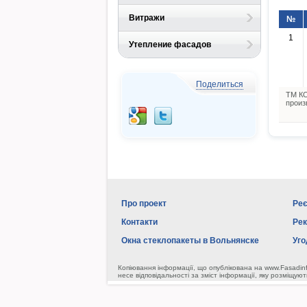
Витражи
№
1
Утепление фасадов
Поделиться
ТМ КО
произ
Про проект
Реє
Контакти
Ре
Окна стеклопакеты в Вольнянске
Уго
Копіювання інформації, що опублікована на www.Fasadin
несе відповідальності за зміст інформації, яку розміщуют