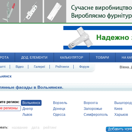
РОТА
ДОД. ЕЛЕМЕНТИ
КАЛЬКУЛЯТОР
ТОВАРИ
НА КА
атті
Відео
Галереї
Рейтинги
Форум
Вікна.
ьнянск
лянные фасады в Вольнянске.
те регион:
Вольнянск
Ворзель
Ворохта
Вышгород
ие регионы
Днепр
Донецк
Запорожье
Киев
Львов
Одесса
Симферополь
Харьков
вать:
название
дата
рейтинг