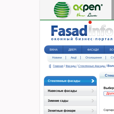
ВІКНА
ДВЕРІ
ФАСАДИ
ВО
Новини
Акції
Оголошення
Ст
/
/
/
Вол
Главная
Фасады
Стеклянные фасады
Стек
Стеклянные фасады
Выбери
Навесные фасады
Друг
Зимние сады
Сортиро
Зенитные фонари