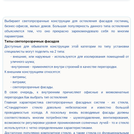
Выбирают светопрозрачные конструкции для остекления фасадов гостиниц,
бизнес-офисов, жилых домов. Большая популярность данного типа остекления
объясняется тем, что оно прекрасно зарекомендовало себя по многим
параметрам.
Типы светопрозрачных фасадов
Доступные для обывателя конструкции этой категории по типу установки
специалисты могут поделить на 2 типа:
- внешние, или наружные - используются для изолирования помещений от
уличного шума;
-внутренние - применяются внутри строений в качестве перегородки.
К внешним конструкциям относятся:
- витрины;
- витражи;
- светопрозрачные фасады.
В свою очередь, к внутренним причисляют офисные и межкомнатные
перегородки.Как выбрать тип остекления
Главная характеристика светопрозрачных фасадных систем - их стекла.
«Стандартное» стекло довольно небезопасное и известно большой
проводимостью холода. А поскольку вновь возводимые фасады должны
соответствовать многим потребностям - шумоподавление, вентилирования,
возможности регулировки уровня проникновения солнечных лучей - то и стекло
используется с четко определенными характеристиками.
Достаточно популярно композитное стекло, а также стекла со функциональным