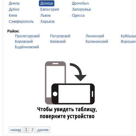
Днепр
Донецк
Дрогобыч
Дубно
Евпатория
Запорожье
Киев
Львов
Одесса
Симферополь
Харьков
Район:
Пролетарский
Петровский
Ленинский
Куйбыше
Кировский
Киевский
Калининский
Ворошил
Будённовский
назад
1
2
далее