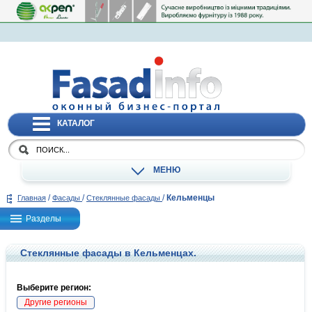
КАТАЛОГ
МЕНЮ
/
/
/
Кельменцы
Главная
Фасады
Стеклянные фасады
Разделы
Стеклянные фасады в Кельменцах.
Выберите регион:
Другие регионы