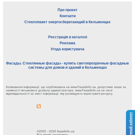
Про проект
Контакти
Стеклопакет энергосберегающий в Кельменцах
Реєстрація в каталозі
Реклама
Угода користувача
Фасады. Стеклянные фасады - купить светопрозрачные фасадные
системы для домов и зданий в Кельменцах
Копіювання інформації, що опублікована на www.Fasadinfo.ua, допустиме лише за
наявності письмового дозволу адміністратора. www.Fasadinfo.ua не несе
відповідальності за зміст інформації, яку розміщують користувачі ресурсу.
Личный кабинет
©2005 - 2026 fasadinfo.ua
Все права защищены