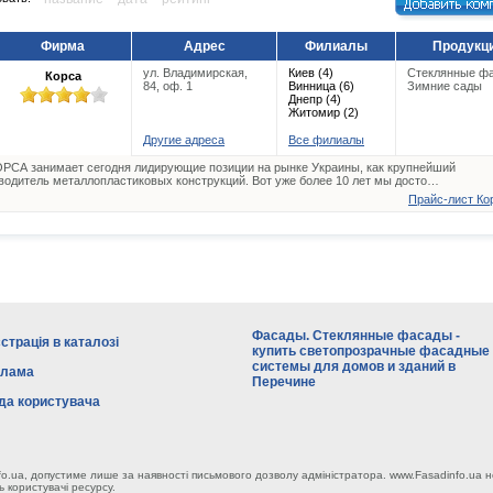
Фирма
Адрес
Филиалы
Продукц
ул. Владимирская,
Киев (4)
Стеклянные ф
Корса
84, оф. 1
Винница (6)
Зимние сады
Днепр (4)
Житомир (2)
Другие адреса
Все филиалы
РСА занимает сегодня лидирующие позиции на рынке Украины, как крупнейший
водитель металлопластиковых конструкций. Вот уже более 10 лет мы досто…
Прайс-лист Кор
Фасады. Стеклянные фасады -
страція в каталозі
купить светопрозрачные фасадные
системы для домов и зданий в
клама
Перечине
да користувача
fo.ua, допустиме лише за наявності письмового дозволу адміністратора. www.Fasadinfo.ua н
ь користувачі ресурсу.