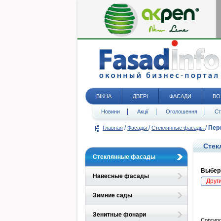
ВІКНА
ДВЕРІ
ФАСАДИ
ВО
Новини
Акції
Оголошення
Ст
/
/
/
Пер
Главная
Фасады
Стеклянные фасады
Стек
Стеклянные фасады
Выбери
Навесные фасады
Друг
Зимние сады
Зенитные фонари
Сортиро