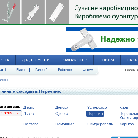
РОТА
ДОД. ЕЛЕМЕНТИ
КАЛЬКУЛЯТОР
ТОВАРИ
НА КА
атті
Відео
Галереї
Рейтинги
Форум
Вікна.
ечин
лянные фасады в Перечине.
те регион:
Днепр
Донецк
Запорожье
Киев
ие регионы
Львов
Одесса
Перечин
Переясла
Хмельниц
Полтава
Помошная
Симферополь
Харьков
вать:
название
дата
рейтинг