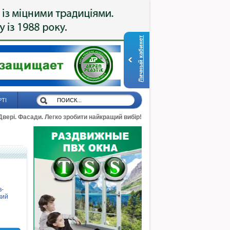
Личный кабинет
РТІ
 Двері. Фасади. Легко зробити найкращий вибір!
в-
кий