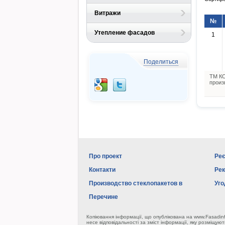
Витражи
№
Утепление фасадов
1
Поделиться
ТМ КО
произ
Про проект
Реє
Контакти
Ре
Производство стеклопакетов в
Уго
Перечине
Копіювання інформації, що опублікована на www.Fasadin
несе відповідальності за зміст інформації, яку розміщуют