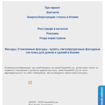
Про проект
Контакти
Энергосберегающие стекла в Изюме
Реєстрація в каталозі
Реклама
Угода користувача
Фасады. Стеклянные фасады - купить светопрозрачные фасадные
системы для домов и зданий в Изюме
Копіювання інформації, що опублікована на www.Fasadinfo.ua, допустиме лише за
наявності письмового дозволу адміністратора. www.Fasadinfo.ua не несе
відповідальності за зміст інформації, яку розміщують користувачі ресурсу.
Личный кабинет
©2005 - 2026 fasadinfo.ua
Все права защищены