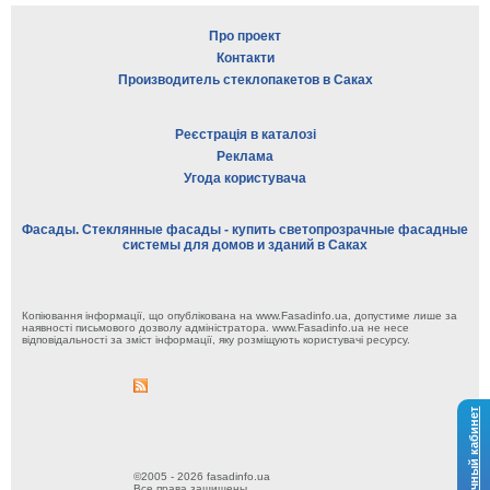
Про проект
Контакти
Производитель стеклопакетов в Саках
Реєстрація в каталозі
Реклама
Угода користувача
Фасады. Стеклянные фасады - купить светопрозрачные фасадные
системы для домов и зданий в Саках
Копіювання інформації, що опублікована на www.Fasadinfo.ua, допустиме лише за
наявності письмового дозволу адміністратора. www.Fasadinfo.ua не несе
відповідальності за зміст інформації, яку розміщують користувачі ресурсу.
Личный кабинет
©2005 - 2026 fasadinfo.ua
Все права защищены