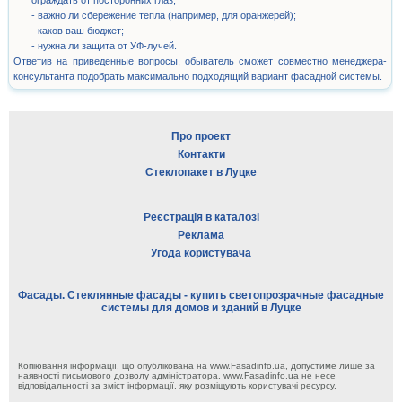
ограждать от посторонних глаз;
- важно ли сбережение тепла (например, для оранжерей);
- каков ваш бюджет;
- нужна ли защита от УФ-лучей.
Ответив на приведенные вопросы, обыватель сможет совместно менеджера-
консультанта подобрать максимально подходящий вариант фасадной системы.
Про проект
Контакти
Стеклопакет в Луцке
Реєстрація в каталозі
Реклама
Угода користувача
Фасады. Стеклянные фасады - купить светопрозрачные фасадные
системы для домов и зданий в Луцке
Копіювання інформації, що опублікована на www.Fasadinfo.ua, допустиме лише за
наявності письмового дозволу адміністратора. www.Fasadinfo.ua не несе
відповідальності за зміст інформації, яку розміщують користувачі ресурсу.