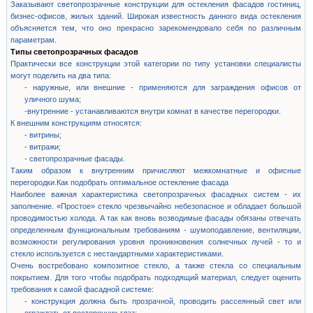
Заказывают светопрозрачные конструкции для остекления фасадов гостиниц,
бизнес-офисов, жилых зданий. Широкая известность данного вида остекления
объясняется тем, что оно прекрасно зарекомендовало себя по различным
параметрам.
Типы светопрозрачных фасадов
Практически все конструкции этой категории по типу установки специалисты
могут поделить на два типа:
- наружные, или внешние - применяются для заграждения офисов от
уличного шума;
-внутренние - устанавливаются внутри комнат в качестве перегородки.
К внешним конструкциям относятся:
- витрины;
- витражи;
- светопрозрачные фасады.
Таким образом к внутренним причисляют межкомнатные и офисные
перегородки.Как подобрать оптимальное остекление фасада
Наиболее важная характеристика светопрозрачных фасадных систем - их
заполнение. «Простое» стекло чрезвычайно небезопасное и обладает большой
проводимостью холода. А так как вновь возводимые фасады обязаны отвечать
определенным функциональным требованиям - шумоподавление, вентиляции,
возможности регулирования уровня проникновения солнечных лучей - то и
стекло используется с нестандартными характеристиками.
Очень востребовано композитное стекло, а также стекла со специальным
покрытием. Для того чтобы подобрать подходящий материал, следует оценить
требования к самой фасадной системе:
- конструкция должна быть прозрачной, проводить рассеянный свет или