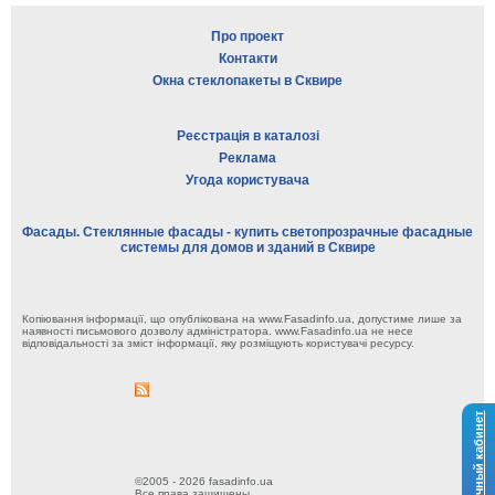
Про проект
Контакти
Окна стеклопакеты в Сквире
Реєстрація в каталозі
Реклама
Угода користувача
Фасады. Стеклянные фасады - купить светопрозрачные фасадные
системы для домов и зданий в Сквире
Копіювання інформації, що опублікована на www.Fasadinfo.ua, допустиме лише за
наявності письмового дозволу адміністратора. www.Fasadinfo.ua не несе
відповідальності за зміст інформації, яку розміщують користувачі ресурсу.
Личный кабинет
©2005 - 2026 fasadinfo.ua
Все права защищены