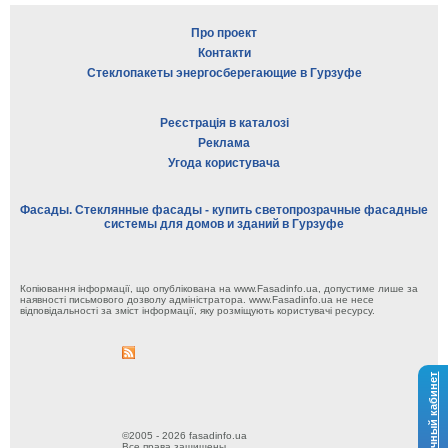
Про проект
Контакти
Стеклопакеты энергосберегающие в Гурзуфе
Реєстрація в каталозі
Реклама
Угода користувача
Фасады. Стеклянные фасады - купить светопрозрачные фасадные
системы для домов и зданий в Гурзуфе
Копіювання інформації, що опублікована на www.Fasadinfo.ua, допустиме лише за
наявності письмового дозволу адміністратора. www.Fasadinfo.ua не несе
відповідальності за зміст інформації, яку розміщують користувачі ресурсу.
Личный кабинет
©2005 - 2026 fasadinfo.ua
Все права защищены