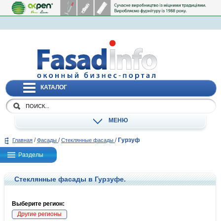
КАТАЛОГ
МЕНЮ
/
/
/
Гурзуф
Главная
Фасады
Стеклянные фасады
Разделы
Стеклянные фасады в Гурзуфе.
Выберите регион:
Другие регионы